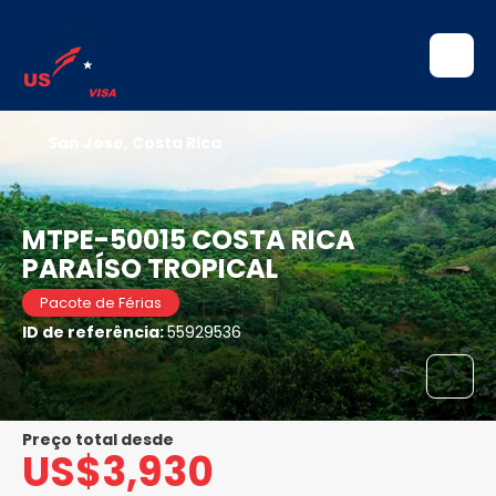
San Jose, Costa Rica
MTPE-50015 COSTA RICA
PARAÍSO TROPICAL
Pacote de Férias
ID de referência:
55929536
Preço total desde
US$3,930