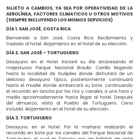
SUJETO A CAMBIOS, YA SEA POR OPERATIVIDAD DE LA
AEROLÍNEA, FACTORES CLIMATICOS U OTROS MOTIVOS
(SIEMPRE INCLUYENDO LOS MISMOS SERVICIOS)
DÍA 1. SAN JOSÉ, COSTA RICA
Bienvenido a San José, Costa Rica. Recibimiento y
traslado al hotel. Alojamiento en el Hotel de su elección.
DÍA 2. SAN JOSÉ – TORTUGUERO
Desayuno en el Hotel. Iniciará su día atravesando el
majestuoso Parque Nacional Braulio Carrillo llegando
hasta la localidad de Guápiles donde disfrutará de un
delicioso desayuno típico, posteriormente continuará
hasta el muelle donde embarcará su bote; continuando
el recorrido en lancha por los ríos y canales, a una hora y
media aproximadamente hasta llegar al hotel. Después
del almuerzo, visita al Pueblo de Tortuguero. Cena
incluida. Alojamiento en el hotel de su elección.
DÍA 3. TORTUGUERO
Desayuno en el Hotel. Por la mañana realizarán el
recorrido en bote por los canales del Parque Nacional de
Tortuguero; el cual es famoso por ser hábitat de siete