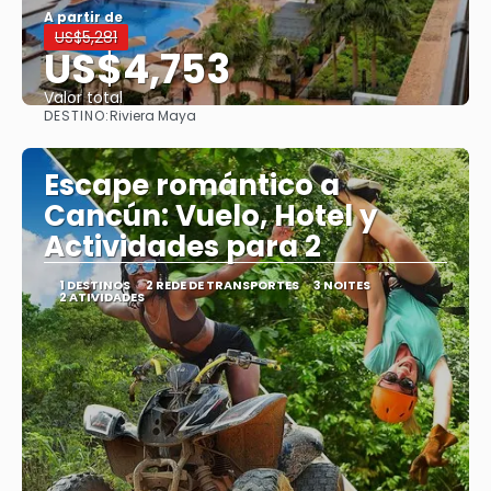
A partir de
US$5,281
US$4,753
Valor total
DESTINO:
Riviera Maya
Saiba mais
Escape romántico a
Cancún: Vuelo, Hotel y
Actividades para 2
1 DESTINOS
2 REDE DE TRANSPORTES
3 NOITES
2 ATIVIDADES