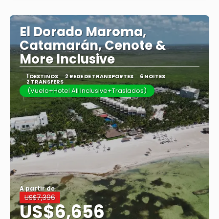
El Dorado Maroma,
Catamarán, Cenote &
More Inclusive
1 DESTINOS
2 REDE DE TRANSPORTES
6 NOITES
2 TRANSFERS
(Vuelo+Hotel All Inclusive+Traslados)
A partir de
US$7,396
US$6,656