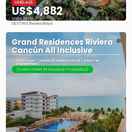
US$5,425
US$4,882
Valor total
DESTINO:
Riviera Maya
Saiba mais
Grand Residences Riviera
Cancún All Inclusive
1 DESTINOS
2 REDE DE TRANSPORTES
6 NOITES
2 TRANSFERS
(Vuelo+Hotel All Inclusive+Traslados)