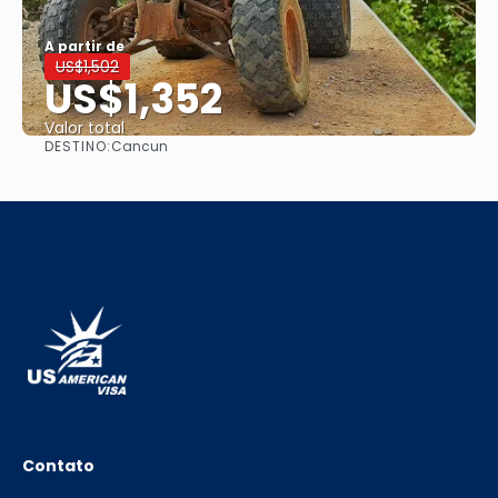
A partir de
US$1,502
US$1,352
Valor total
DESTINO:
Cancun
Saiba mais
Contato