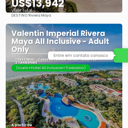
US$13,942
Valor total
DESTINO:
Riviera Maya
Saiba mais
Valentin Imperial Rivera
Maya All Inclusive - Adult
Only
Entre em contato conosco
1 DESTINOS
2 REDE DE TRANSPORTES
6 NOITES
2 TRANSFERS
(Vuelo+Hotel All Inclusive+Traslados)
A partir de