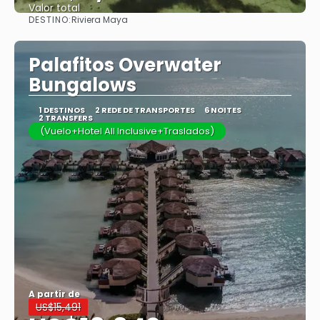
Valor total
DESTINO:
Riviera Maya
Saiba mais
Palafitos Overwater
Bungalows
1 DESTINOS
2 REDE DE TRANSPORTES
6 NOITES
2 TRANSFERS
(Vuelo+Hotel All Inclusive+Traslados)
A partir de
US$15,491